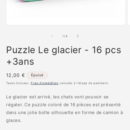
Ouvrir
O
le
l
média
m
de
1
/
4
1
2
dans
d
Puzzle Le glacier - 16 pcs
une
u
fenêtre
f
modale
m
+3ans
Prix
12,00 €
Épuisé
habituel
Taxes incluses.
Frais d'expédition
calculés à l'étape de paiement.
Le glacier est arrivé, les chats vont pouvoir se
régaler. Ce puzzle coloré de 16 pièces est présenté
dans une jolie boîte silhouette en forme de camion à
glaces.