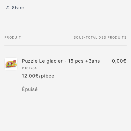
Share
PRODUIT
SOUS-TOTAL DES PRODUITS
Votre
panier
Puzzle Le glacier - 16 pcs +3ans
0,00€
DJ07264
12,00€/pièce
Quantité
Épuisé
Chargement
en
cours...