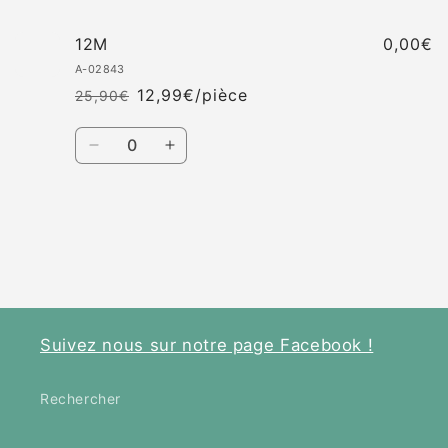
12M
0,00€
A-02843
12,99€/pièce
25,90€
Prix
Prix
habituel
promotionnel
Quantité
Réduire
Augmenter
la
la
quantité
quantité
de
de
Chargement
12M
12M
en
cours...
Suivez nous sur notre page Facebook !
Rechercher