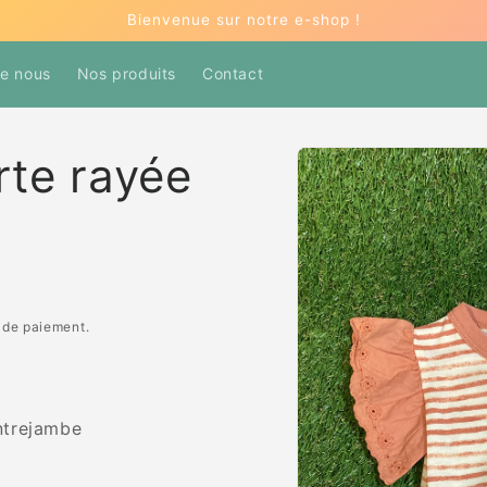
Bienvenue sur notre e-shop !
de nous
Nos produits
Contact
Passer aux
rte rayée
informations
produits
 de paiement.
ntrejambe