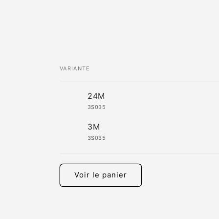
VARIANTE
Votre
24M
panier
3S035
3M
3S035
Chargement
en
Voir le panier
cours...