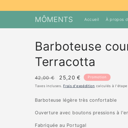
et
passer
au
contenu
MÔMENTS
Accueil
À propos 
Barboteuse cou
Terracotta
Prix
Prix
25,20 €
42,00 €
Promotion
habituel
promotionnel
Taxes incluses.
Frais d'expédition
calculés à l'étape
Barboteuse légère très confortable
Ouverture avec boutons pressions à l'e
Fabriquée au Portugal