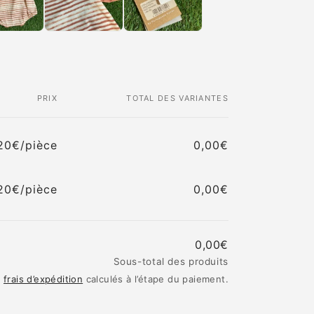
PRIX
TOTAL DES VARIANTES
20€/pièce
0,00€
Prix
Prix
habituel
promotionnel
20€/pièce
0,00€
Prix
Prix
habituel
promotionnel
0,00€
Sous-total des produits
t
frais d’expédition
calculés à l’étape du paiement.